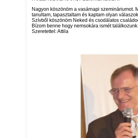
Nagyon köszönöm a vasárnapi szemináriumot. Mi
tanultam, tapasztaltam és kaptam olyan válaszo
Szívből köszönöm Neked és csodálatos családo
Bízom benne hogy nemsokára ismét találkozunk
Szeretettel: Attila