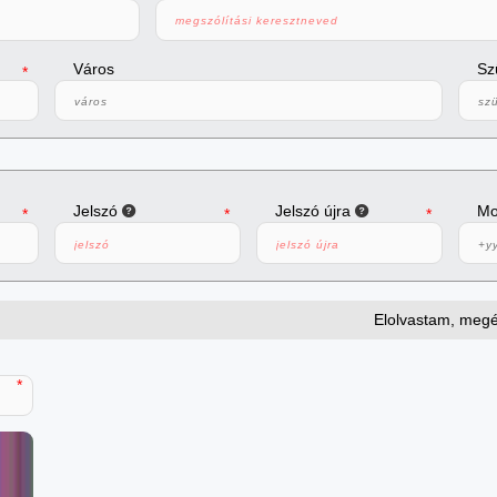
Város
S
Jelszó
Jelszó újra
M
Elolvastam, meg