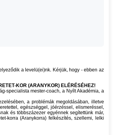
yeződik a levelü(ei)nk. Kérjük, hogy - ebben az
RETET-KOR (ARANYKOR) ELÉRÉSÉHEZ!
ág-specialista mester-coach, a Nyílt Akadémia, a
kezelésében, a problémák megoldásában, illetve
tettel, egészséggel, jóérzéssel, elismeréssel,
ásnak és többszázezer egyénnek segítettünk már,
orra (Aranykorra) felkészítés, szellemi, lelki