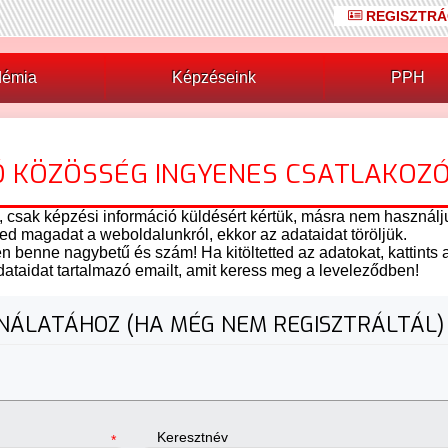
REGISZTRÁ
démia
Képzéseink
PPH
TÓ KÖZÖSSÉG INGYENES CSATLAKOZ
, csak képzési információ küldésért kértük, másra nem használju
ted magadat a weboldalunkról, ekkor az adataidat töröljük.
en benne nagybetű és szám! Ha kitöltetted az adatokat, kattints
ataidat tartalmazó emailt, amit keress meg a leveleződben!
ÁLATÁHOZ (HA MÉG NEM REGISZTRÁLTÁL)
Keresztnév