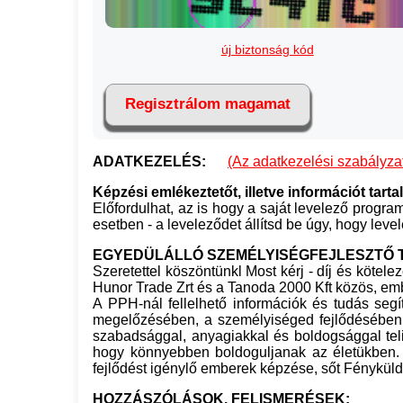
új biztonság kód
Regisztrálom magamat
ADATKEZELÉS:
(Az adatkezelési szabályzaté
Képzési emlékeztetőt, illetve információt t
Előfordulhat, az is hogy a saját levelező prog
esetben - a leveleződet állítsd be úgy, hogy l
EGYEDÜLÁLLÓ SZEMÉLYISÉGFEJLESZTŐ T
Szeretettel köszöntünkl Most kérj - díj és köte
Hunor Trade Zrt és a Tanoda 2000 Kft közös, emb
A PPH-nál fellelhető információk és tudás seg
megelőzésében, a személyiséged fejlődésében, 
szabadsággal, anyagiakkal és boldogsággal teli
hogy könnyebben boldoguljanak az életükben. S
fejlődést igénylő emberek képzése, sőt Fényküld
HOZZÁSZÓLÁSOK, FELISMERÉSEK: