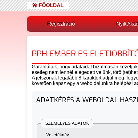
FŐOLDAL
Regisztráció
Nyílt Aka
PPH EMBER ÉS ÉLETJOBBÍ
Garantáljuk, hogy adataidat bizalmasan kezeljük
esetleg nem lennél elégedett velünk, töröl(tet)he
A jelszónak legalább 8 karaktert adjál meg, legy
követően kapsz egy a weboldalunkra belépési ad
ADATKÉRÉS A WEBOLDAL HASZN
SZEMÉLYES ADATOK
Vezetéknév