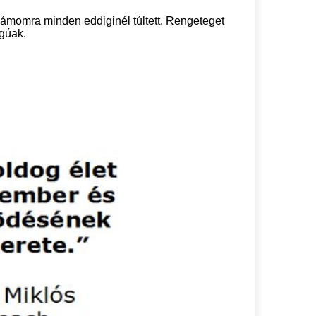
ámomra minden eddiginél túltett. Rengeteget
ágúak.