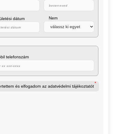
Nem
zületési dátum
obil telefonszám
értettem és elfogadom az adatvédelmi tájékoztatót