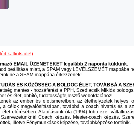
rt kattints ide!)
artalmazó EMAIL ÜZENETEKET legalább 2 naponta küldünk.
ramod beállítása miatt, a SPAM vagy LEVÉLSZEMÉT mappába hel
eveleink ne a SPAM mappába érkezzenek!
UDÁS ÉS KÖZÖSSÉG A BOLDOG ÉLET, TOVÁBBÁ A SZE
lezettség mentes - hozzáférést a PPH, Szedlacsik Miklós boldogs
er és élet jobbító, tudatosságfejlesztő weboldalához!
ítenek az ember és életismeretben, az élethelyzetek helyes 
a célok megvalósításában, továbbá a coach hivatás és a szere
 élet elérésében. Alapításunk óta (1994) több ezer vállalkoz
zervezetünknél Coach képzés, Mester-coach képzés, Szeretet-k
öttek, illetve Fénymunkások képzése, továbbképzése történik.